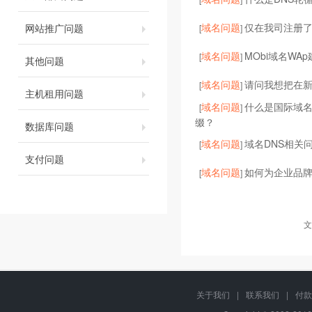
域名问题
仅在我司注册了
网站推广问题
[
]
域名问题
MObi域名WA
[
]
其他问题
域名问题
请问我想把在
[
]
主机租用问题
域名问题
什么是国际域
[
]
缀？
数据库问题
域名问题
域名DNS相关
[
]
支付问题
域名问题
如何为企业品
[
]
文
关于我们
|
联系我们
|
付款