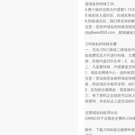
该域名的转移工作。
4.整个操作过程大约需要1-13
5.域名转入成功后，此域名将
6.转移成功后，我们将在你的
注意：若您对域名的转移流程
clp@west263.com
.CN域名的转移步骤
一、无论.CN三级或二级域名
处续费完后方可进行转移。欠
续，价格均是220元/年；2
二、凡是要转移，均需要提交
1、域名在网络中心：这时候
注意：营业执照名称和域名转移
改，则必须出示相关证明，由C
2、在别的注册商处：需直接向
三、有了密码之后就您可以转入
得密码，并在站点上提交后的5
过期域名的处理办法
CNNIC对于过期未交费的.
附件：下载.CN转移注册商申