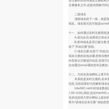
在注册时应咨询域名注册机构,问
注册服务之外,还提供国家代码
二级域名
顶级域名的下一级，就是我们所说
域名。域名形式也可能是somethi
十一、如何通过实时注册系统
A.成为会员:如果您已有会员
B.查询域名是否已被注册:您
按下“开始注册”按钮。
C.域名注册:在按下“开始注
域名注册的其他步骤,您将在数秒
向您发出注册成功信息.您就可
自动通过email通知您补足帐
十二、为何在其他网站上查不
本系统是实时注册的,在本系统上
信息,当您设置好为您解析域名
InterNIC.net中的域名数
1:00~3:00),因此,您在In
名的信息绝大部分网站上提供的注
果为“该域名还未注册”.假如