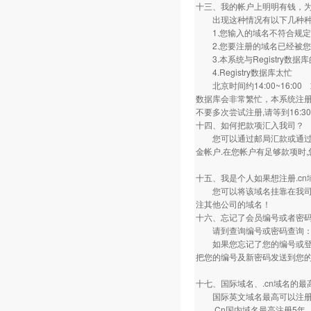
十三、我的帐户上明明有钱，
出现这种情况有以下几种种
1.您输入的域名不符合规定
2.您要注册的域名已经被您
3.本系统与Registry数据
4.Registry数据库太忙
北京时间约14:00~16:00 或美
数据库会非常繁忙，本系统注册
不要多次尝试注册,请等到16:3
十四、如何把款项汇入我司？
您可以通过邮局汇款或通过银
金帐户.在您帐户有足够款项时
十五、我是个人如果想注册.cn
您可以将该域名挂靠在我司，
注其他公司的域名！
十六、忘记了会员编号或者密
请到查询编号或密码查询
如果您忘记了您的编号或登录密
把您的编号及新密码发送到您的联
十七、国际域名、.cn域名的
国际英文域名最高可以注册
.Cn国内域名最高注册5年