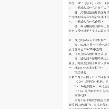
字符，且“-”（减号）不能出
六、注册域名后什么时候可以
答：您在线预注册的国际域名
所选择的域名有可能被其他注
七、注册域名有什么作用？
答：每台电脑在因特网上都有一个
种定位系统对于人类来说较为厌
八、谁是国际域名管理机构？
答：ICANN是一个近年成立
息可在网址:ICANN中查询.
九、什么是域名地址服务器(即D
答：域名服务器用于把域名翻
就便于电脑查找域名所有人的网
十、域名的结构是怎样的？
顶级域名
域名由两个或两个以上的词构成
*.COM--用于商业机构。
*.NET--最初是用于网络
*.ORG--是为各种组织包
国家代码
由两个字母组成的顶级域名如.cn,
管理,以.cn结尾的二级域名