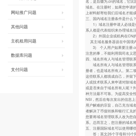
名，是后缀为.cn的域名，它
域名。在注册时，如果您申请的
网站推广问题
上材料邮寄给我们后域名才能
三、国内域名注册条件是什么
1）域名注册申请人必须是依
其他问题
系人都是代表组织来办理域名
2）外国企业或机构在CN的
主机租用问题
其主域名服务器设在中国境
3) 个人用户如果要注册.c
注意的事，不能利用我司名义
数据库问题
四、域名所有人与域名管理联
域名所有人与域名管理联系人是不
支付问题
册者，也是域名所有人。第二
这些联系人都填成自己，并留
人或技术联系人来申请对除域
或是否来自于域名所有人呢？
种方法最不可靠。为提高安全性，
NSI，然后在每次发出的信息
用户解难的宗旨，自己充当域
者解决了币值转换和银行汇兑
您要将域名管理联系人改为您
系。总而言之，您注册的域名
五、注册国际域名可以使用哪
答：英文26个字母和10个阿