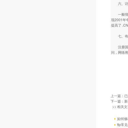
六、访问
一般情况
现2001
提高了 .
七、有利
注册国外
问，网络
上一篇：已
下一篇：
新
>> 相关文
如何修
ftp