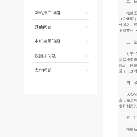
二、适用
网站推广问题
根据国际
（CNNI
外域名，
其他问题
不愿支付
主机租用问题
三、全中
对于 .
数据库问题
清楚地知
规定、续
支付问题
受了，这
四、域名
.COM受
富，完全可
发和利用
五、注册
根据新的注