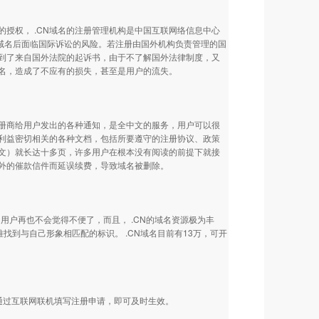
权， .CN域名的注册管理机构是中国互联网络信息中心
外域名后面临国际诉讼的风险。若注册由国外机构负责管理的国
到了来自国外法院的起诉书，由于不了解国外法律制度，又
名，造成了不应有的损失，甚至是用户的流失。
册商给用户发出的各种通知，是全中文的服务，用户可以很
利益密切相关的各种文档，包括所要遵守的注册协议、政策
文）就长达十多页，许多用户在根本没有阅读的前提下就接
外的催款信件而延误续费，导致域名被删除。
，用户再也不会觉得不便了，而且， .CN的域名资源极为丰
难找到与自己形象相匹配的标识。 .CN域名目前有13万，可开
需通过互联网联机填写注册申请，即可及时生效。