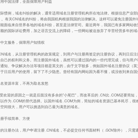
中国法律，全面保障用户利益
惯例，域名纠纷的解决，通常适用域名注册管理机构所在地法律。根据信息产业部的授
C）。有关CN域名的纠纷，将由我国机构根据我国的法律解决。这样可以避免注册国
可能面临来自世界各地的域名纠纷，甚至是法律官司。最近两年，我国已有多家网站收
巨额的国际诉讼费用，加之语言交流上的障碍，一些网站被迫放弃了辛苦经营多年的域
文服务，保障用户知情权
CN域名，从注册管理机构的政策规定，到用户与注册商签定的注册协议，再到日后注
道自己的权利和义务。而注册国外域名，虽然可以通过国内的一些代理完成，但与用户
费通知、争议解决办法等项目都是英文的，由于文字较多，例如国外域名注册协议（英
对于日后用户的使用，留下了不少隐患。曾经有国内网站因为看不懂，或没收到来自国
资源丰富，不再为取名发愁
欢迎的原因之一就是后面没有多余的"小尾巴"，而改革后的 .CN比 .COM还要简短
以作为 .COM的替代选择。以国外域名 .COM为例，简短的域名资源已基本耗尽，很
的空间很大，用户可以挑选到自己最为满意的域名。
手续简单、方便
册办法，用户申请注册 .CN域名，不必提交任何书面材料（ .GOV除外），只