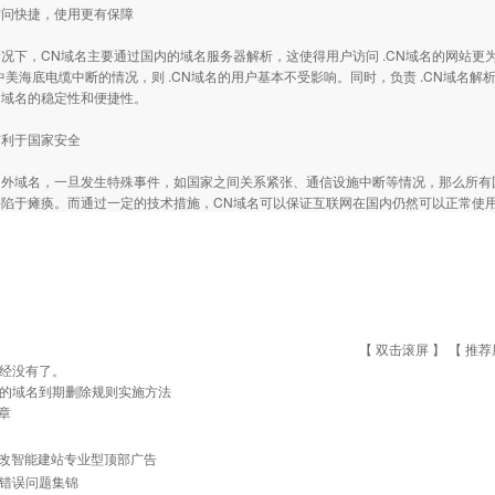
快捷，使用更有保障
下，CN域名主要通过国内的域名服务器解析，这使得用户访问 .CN域名的网站更
年中美海底电缆中断的情况，则 .CN域名的用户基本不受影响。同时，负责 .CN域名
CN域名的稳定性和便捷性。
于国家安全
域名，一旦发生特殊事件，如国家之间关系紧张、通信设施中断等情况，那么所有
将陷于瘫痪。而通过一定的技术措施，CN域名可以保证互联网在国内仍然可以正常使
【 双击滚屏 】 【
推荐
经没有了。
的域名到期删除规则实施方法
章
改智能建站专业型顶部广告
常见错误问题集锦