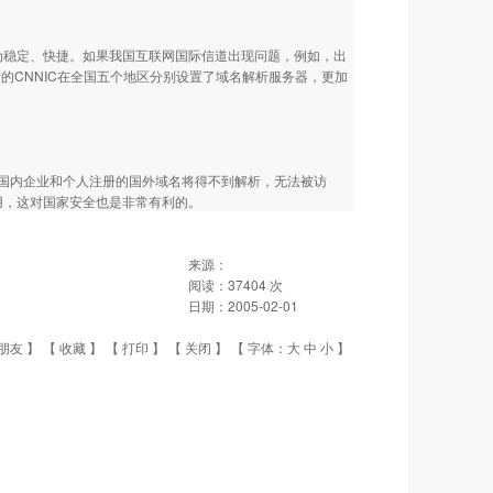
为稳定、快捷。如果我国互联网国际信道出现问题，例如，出
解析的CNNIC在全国五个地区分别设置了域名解析服务器，更加
国内企业和个人注册的国外域名将得不到解析，无法被访
用，这对国家安全也是非常有利的。
来源：
阅读：
37404
次
日期：
2005-02-01
朋友
】 【
收藏
】 【
打印
】 【
关闭
】 【 字体：
大
中
小
】