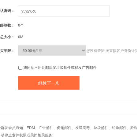
认密码：
邮箱数：
0个
总大小：
0M
买年限：
您没有登陆,按直接客户身份计
我同意不用此邮局发垃圾邮件或群发广告邮件
适合群发会员通知、EDM、广告邮件、促销邮件、发送病毒、垃圾邮件、钓鱼邮件、欺诈
自动停止发件权限或关闭相关服务;