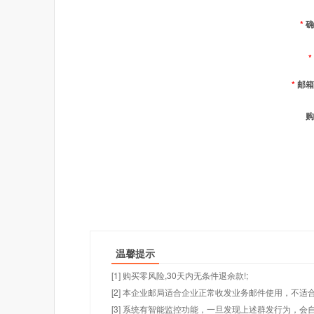
*
确
*
*
邮箱
购
温馨提示
[1] 购买零风险,30天内无条件退余款!;
[2] 本企业邮局适合企业正常收发业务邮件使用，不
[3] 系统有智能监控功能，一旦发现上述群发行为，会