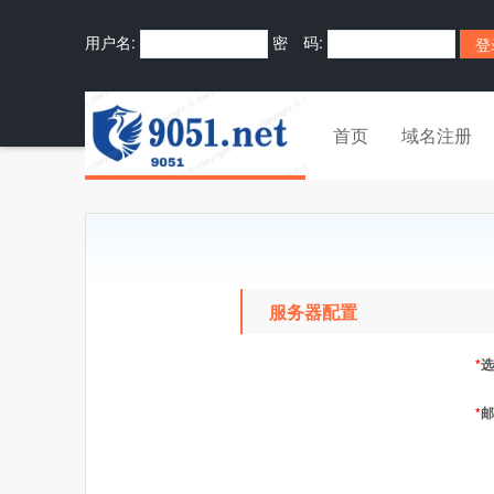
用户名:
密 码:
首页
域名注册
服务器配置
*
选
*
邮