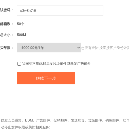
认密码：
邮箱数：
50个
总大小：
500M
买年限：
您没有登陆,按直接客户身份计
我同意不用此邮局发垃圾邮件或群发广告邮件
适合群发会员通知、EDM、广告邮件、促销邮件、发送病毒、垃圾邮件、钓鱼邮件、欺诈
自动停止发件权限或关闭相关服务;