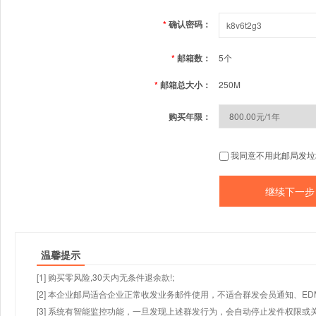
*
确认密码：
*
邮箱数：
5个
*
邮箱总大小：
250M
购买年限：
我同意不用此邮局发垃
温馨提示
[1] 购买零风险,30天内无条件退余款!;
[2] 本企业邮局适合企业正常收发业务邮件使用，不适合群发会员通知、E
[3] 系统有智能监控功能，一旦发现上述群发行为，会自动停止发件权限或