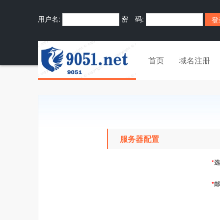
用户名:
密 码:
首页
域名注册
服务器配置
*
选
*
邮