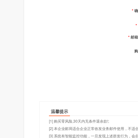
*
确
*
*
邮箱
购
温馨提示
[1] 购买零风险,30天内无条件退余款!;
[2] 本企业邮局适合企业正常收发业务邮件使用，不
[3] 系统有智能监控功能，一旦发现上述群发行为，会