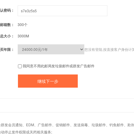
认密码：
邮箱数：
300个
总大小：
3000M
买年限：
您没有登陆,按直接客户身份计
我同意不用此邮局发垃圾邮件或群发广告邮件
适合群发会员通知、EDM、广告邮件、促销邮件、发送病毒、垃圾邮件、钓鱼邮件、欺诈
自动停止发件权限或关闭相关服务;