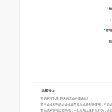
*
确
*
*
邮箱
购
温馨提示
[1] 购买零风险,30天内无条件退余款!;
[2] 本企业邮局适合企业正常收发业务邮件使用，不
[3] 系统有智能监控功能，一旦发现上述群发行为，会