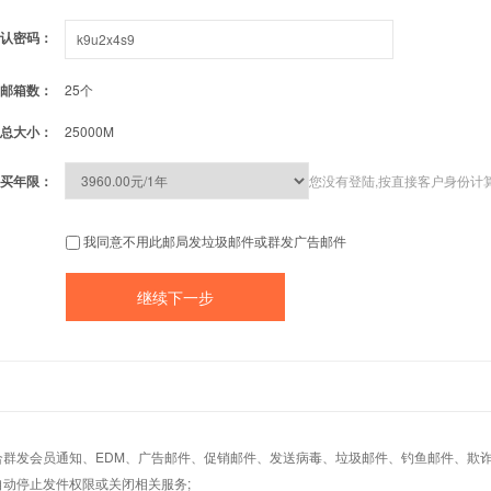
认密码：
邮箱数：
25个
总大小：
25000M
买年限：
您没有登陆,按直接客户身份计
我同意不用此邮局发垃圾邮件或群发广告邮件
适合群发会员通知、EDM、广告邮件、促销邮件、发送病毒、垃圾邮件、钓鱼邮件、欺诈
自动停止发件权限或关闭相关服务;