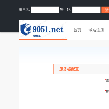
用户名:
密 码:
首页
域名注册
服务器配置
*
选
*
邮