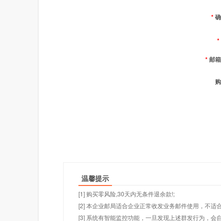
*
确
*
*
邮箱
购
温馨提示
[1] 购买零风险,30天内无条件退余款!;
[2] 本企业邮局适合企业正常收发业务邮件使用，不
[3] 系统有智能监控功能，一旦发现上述群发行为，会