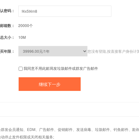
认密码：
邮箱数：
20000个
总大小：
10M
买年限：
您没有登陆,按直接客户身份计
我同意不用此邮局发垃圾邮件或群发广告邮件
适合群发会员通知、EDM、广告邮件、促销邮件、发送病毒、垃圾邮件、钓鱼邮件、欺诈
自动停止发件权限或关闭相关服务;