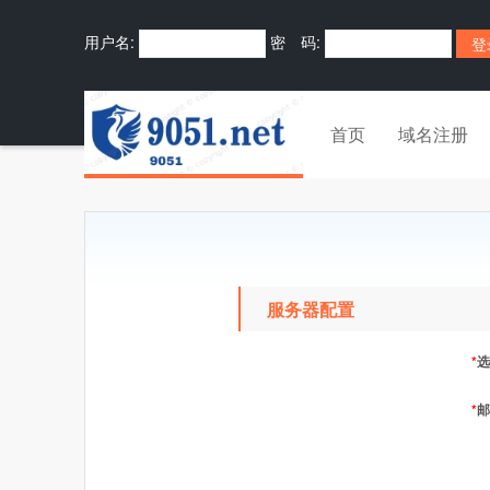
用户名:
密 码:
首页
域名注册
服务器配置
*
选
*
邮