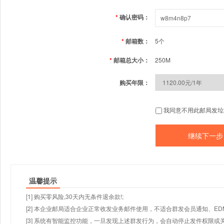
*
确认密码：
*
邮箱数：
5个
*
邮箱总大小：
250M
购买年限：
我同意不用此邮局发垃
温馨提示
[1] 购买零风险,30天内无条件退余款!;
[2] 本企业邮局适合企业正常收发业务邮件使用，不适合群发会员通知、E
[3] 系统有智能监控功能，一旦发现上述群发行为，会自动停止发件权限或