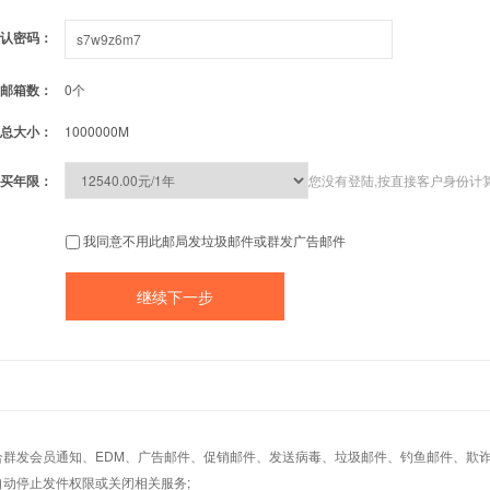
认密码：
邮箱数：
0个
总大小：
1000000M
买年限：
您没有登陆,按直接客户身份计
我同意不用此邮局发垃圾邮件或群发广告邮件
适合群发会员通知、EDM、广告邮件、促销邮件、发送病毒、垃圾邮件、钓鱼邮件、欺诈
自动停止发件权限或关闭相关服务;