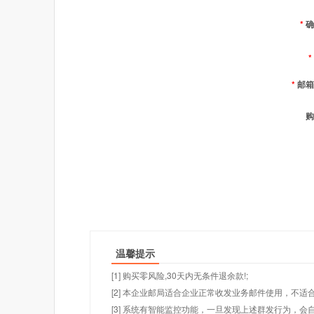
*
确
*
*
邮箱
购
温馨提示
[1] 购买零风险,30天内无条件退余款!;
[2] 本企业邮局适合企业正常收发业务邮件使用，不
[3] 系统有智能监控功能，一旦发现上述群发行为，会