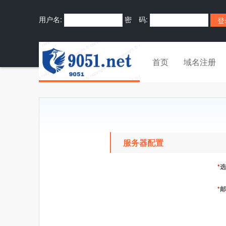
用户名:
密 码:
首页
域名注册
服务器配置
*
选
*
邮