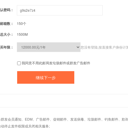
认密码：
邮箱数：
150个
总大小：
1500M
买年限：
您没有登陆,按直接客户身份计
我同意不用此邮局发垃圾邮件或群发广告邮件
适合群发会员通知、EDM、广告邮件、促销邮件、发送病毒、垃圾邮件、钓鱼邮件、欺诈
自动停止发件权限或关闭相关服务;