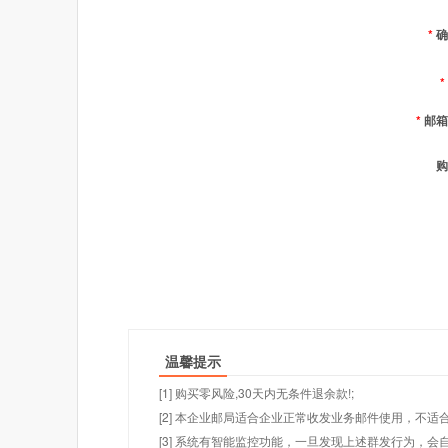
*
确
*
*
邮箱
购
温馨提示
[1] 购买零风险,30天内无条件退余款!;
[2] 本企业邮局适合企业正常收发业务邮件使用，不
[3] 系统有智能监控功能，一旦发现上述群发行为，会