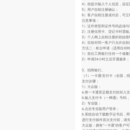
4）按提示输入个人信息，设定
5）用户自助注册确认；
6）客户自助注册成功后，可立
注意事项：
1）证件类型和证件号码必须与
2）注册信用卡、贷记卡时需输
3）个人网上自助注册的初始密
4）目前对同一客户只允许自助
方法二：柜台申请（适用任何
1）前往工商银行任何一个储蓄
2）申请24小时之后开通服务；
3、招商银行。
（1）一卡通/支付卡（全国，
支付步骤：
1）大众版：
a.将一卡通里足额支付款转入
b.输入支付卡（一网通）号码
2）专业版：
a.点击专业版用户登录；
b.系统自动下载数字证书后，即
进行支付操作首次支付前，请
大众版：拥有“一卡通”的客户可