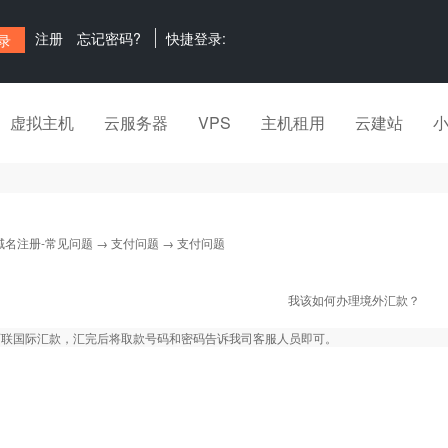
注册
忘记密码?
快捷登录:
虚拟主机
云服务器
VPS
主机租用
云建站
域名注册-常见问题
→
支付问题
→ 支付问题
我该如何办理境外汇款？
西联国际汇款，汇完后将取款号码和密码告诉我司客服人员即可。