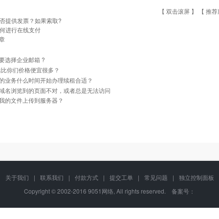
【 双击滚屏 】 【
推荐
否提供发票？如果索取?
何进行在线支付
章
要选择企业邮箱 ?
站比你们价格便宜很多？
的业务什么时间开始办理续租合适？
域名浏览到的页面不对，或者总是无法访问
我的文件上传到服务器？
关于我们
|
联系我们
|
付款方式
|
提交工单
|
常见问题
|
独立控制面板
Copyright © 2002-2016 9051网络, All rights reserved. 备案号：