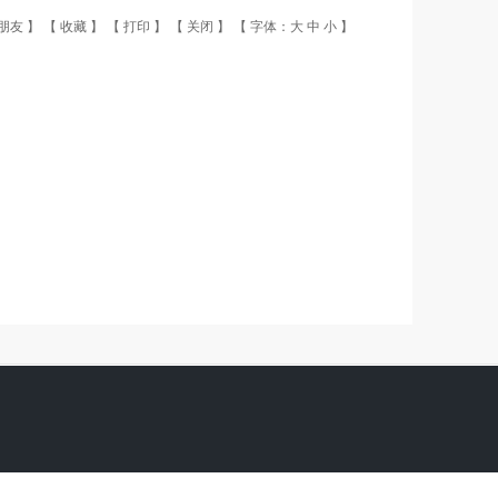
朋友
】 【
收藏
】 【
打印
】 【
关闭
】 【 字体：
大
中
小
】