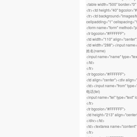
<table width="500" border="0"
<tr><td height="40" bgcolor
<tr><td background="images/fo
cellpadding="1" cellspacing="
<form name="form" method="po
<tr bgcolor="#FFFFFF">
<td width="110" align="center
<td width="288"><input name="ti
姓名(name)
<input name="name" type="tex
</td>
</tr>
<tr bgcolor="#FFFFFF">
<td align="center"><div alig
<td><input name="from" type="t
电话(tel)
<input name="tel" type="text" i
</tr>
<tr bgcolor="#FFFFFF">
<td height="213" align="cente
</div></td>
<td><textarea name="content" 
</tr>