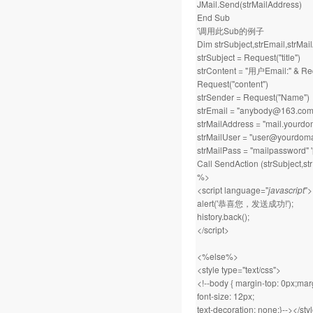
JMail.Send(strMailAddress)
End Sub
'调用此Sub的例子
Dim strSubject,strEmail,strMai
strSubject = Request("title")
strContent = "用户Email:" & Req
Request("content")
strSender = Request("Name")
strEmail = "anybody@1
strMailAddress = "mail.
strMailUser = "user@you
strMailPass = "mailpasswo
Call SendAction (strSubject,st
%>
<script language="
javascript
">
alert('恭喜您，发送成功!');
history.back();
</script>
<%else%>
<style type="text/css">
<!--body { margin-top: 0px;marg
font-size: 12px;
text-decoration: none;}--></sty