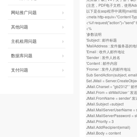
(注意，PDF电子文档，使用Adobe 
以下是在asp程序中调用jmai
网站推广问题
<meta http-equiv="Content-Typ
<%if request("action")="send"
其他问题
<%
'参数说明
'Subject : 邮件标题
主机租用问题
'MailAddress : 发件服务器的地址
'Email : 收件人邮件地址
数据库问题
'Sender : 发件人姓名
'Content : 邮件内容
'Fromer : 发件人的邮件地址
支付问题
Sub SendAction(subject, email,
Set JMail = Server.CreateObje
JMail.Charset = "gb2312"
JMail.From = strMailUser '
JMail.FromName = sender
JMail.Subject =subject
JMail.MailServerUserName
JMail.MailServerPassword 
JMail.Priority = 3
JMail.AddRecipient(email)
JMail.Body = content