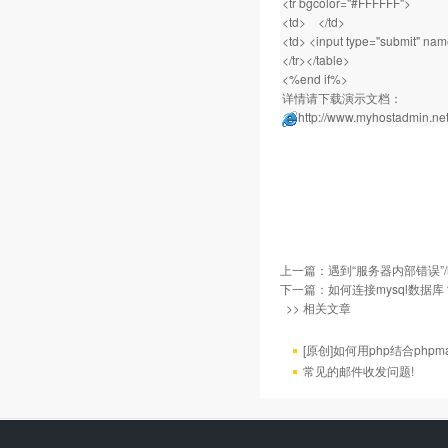
<tr bgcolor="#FFFFFF">
<td> </td>
<td> <input type="submit" na
</tr></table>
<%end if%>
详情请下载演示文档：
http://www.myhostadmin.net/
上一篇：
遇到“服务器内部错误”/h
下一篇：
如何连接mysql数据库
>> 相关文章
[原创]如何用php结合phpm
常见的邮件收发问题!