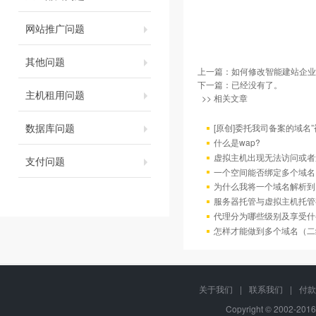
网站推广问题
其他问题
上一篇：
如何修改智能建站企业
下一篇：已经没有了。
主机租用问题
>> 相关文章
数据库问题
[原创]委托我司备案的域名
什么是wap?
虚拟主机出现无法访问或者
支付问题
一个空间能否绑定多个域名
为什么我将一个域名解析到
服务器托管与虚拟主机托管
代理分为哪些级别及享受什
怎样才能做到多个域名（二
关于我们
|
联系我们
|
付款
Copyright © 2002-201