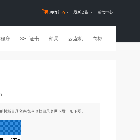
购物车
最新公告
帮助中心
0
小程序
SSL证书
邮局
云虚机
商标
]
的模板目录名称(如何查找目录名见下图)，如下图
1