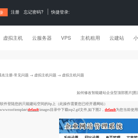
注册
忘记密码?
快捷登录:
虚拟主机
云服务器
VPS
主机租用
云建站
域名注册-常见问题
→
虚拟主机问题
→ 虚拟主机问题
如何修改智能建站企业型顶部图片[图片
软件登陆您的只能建站空间的
ftp
上（此操作需要您已经开通网站）
wwwroot\template\
default
\images
目录中下载
top2.gif
文件
,
如下图
2
，
default
为您当前使用