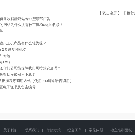
【 双击滚屏 】 【
推荐
何修改智能建站专业型顶部广告
的网站为什么没有被百度/Google收录？
章
虚拟主机产品有什么优势呢？
he 2.0 新功能概览
件专题
名FAQ
道你们公司能保障我们网站的安全吗？
免数据库被别人下载？
ql数据源程序调用方式（使用php脚本语言调用）
置电子证书及备案编号
关于我们
|
联系我们
|
付款方式
|
提交工单
|
常见问题
|
独立控制面板