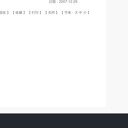
日期：
2007-12-29
朋友
】 【
收藏
】 【
打印
】 【
关闭
】 【 字体：
大
中
小
】