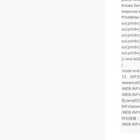
throws Ser
response.s
PrintWriter
out.println(
out.println
out.println(
out.println(
out.println(
out.println(
}// end do
}
//code end
13、JS
/wwwro
/WEB-I
/WEB-IN
照Java的
INF/class
/WEB-I
特别提醒
/WEB-I