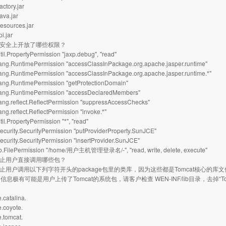
ctory.jar
ava.jar
esources.jar
pi.jar
在安全上开放了哪些权限？
il.PropertyPermission "jaxp.debug", "read"
ang.RuntimePermission "accessClassInPackage.org.apache.jasper.runtime"
ang.RuntimePermission "accessClassInPackage.org.apache.jasper.runtime.*"
ang.RuntimePermission "getProtectionDomain"
ang.RuntimePermission "accessDeclaredMembers"
ng.reflect.ReflectPermission "suppressAccessChecks"
ng.reflect.ReflectPermission "invoke.*"
il.PropertyPermission "*", "read"
curity.SecurityPermission "putProviderProperty.SunJCE"
curity.SecurityPermission "insertProvider.SunJCE"
o.FilePermission "/home/用户主机管理登录名/-", "read, write, delete, execute"
禁止用户直接调用哪些包？
禁止用户调用以下列字符开头的package包里的类库，因为这些都是Tomcat核心
息极有可能是用户上传了Tomcat的系统包，请客户检查 WEN-INF/lib目录，去掉“To
.catalina.
.coyote.
.tomcat.