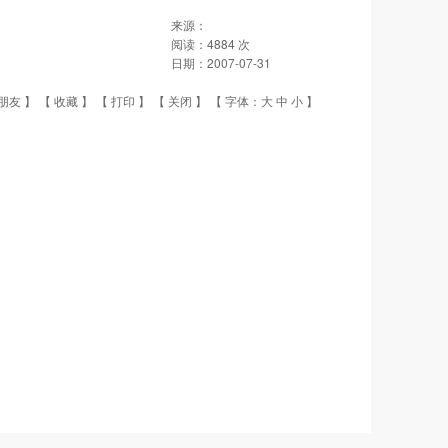
来源：
阅读：
4884
次
日期：
2007-07-31
朋友
】 【
收藏
】 【
打印
】 【
关闭
】 【 字体：
大
中
小
】