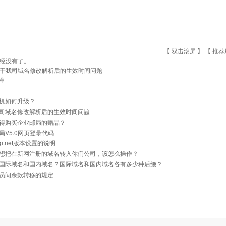
【 双击滚屏 】 【
推荐
经没有了。
于我司域名修改解析后的生效时间问题
章
机如何升级？
司域名修改解析后的生效时间问题
得购买企业邮局的赠品？
局V5.0网页登录代码
p.net版本设置的说明
想把在新网注册的域名转入你们公司，该怎么操作？
国际域名和国内域名？国际域名和国内域名各有多少种后缀？
员间余款转移的规定