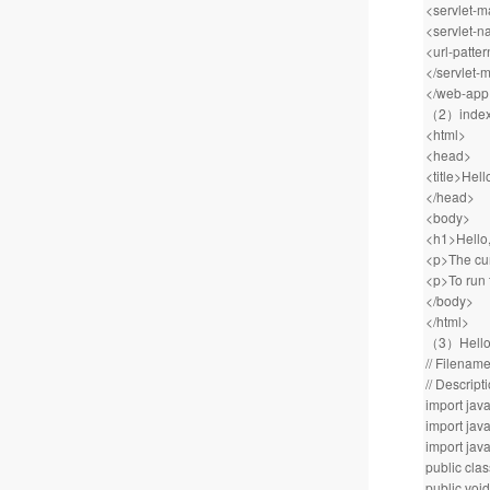
<servlet-
<servlet-
<url-patter
</servlet-
</web-app
（2）inde
<html>
<head>
<title>Hell
</head>
<body>
<h1>Hello,
<p>The cur
<p>To run 
</body>
</html>
（3）Hell
// Filenam
// Descript
import java
import java
import java
public cla
public voi