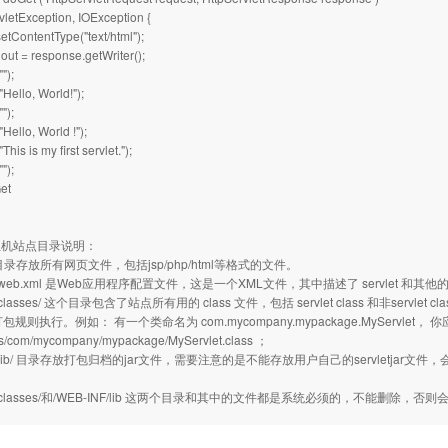
vletException, IOException {
etContentType("text/html");
 out = response.getWriter();
"");
("Hello, World!");
"");
"Hello, World !");
"This is my first servlet.");
"");
Get
P主机站点目录说明：
ot目录存放所有网页文件，包括jsp/php/html等格式的文件。
NF/web.xml 是Web应用程序配置文件，这是一个XML文件，其中描述了 servlet 
F/classes/ 这个目录包含了站点所有用的 class 文件，包括 servlet class 和非se
打包规则执行。例如： 有一个类命名为 com.mycompany.mypackage.MyServlet，
es/com/mycompany/mypackage/MyServlet.class ；
NF/lib/ 目录存放打包归档的jar文件，需要注意的是不能存放用户自己的servletjar文件
：
NF/classes/和/WEB-INF/lib 这两个目录和其中的文件都是系统必须的，不能删