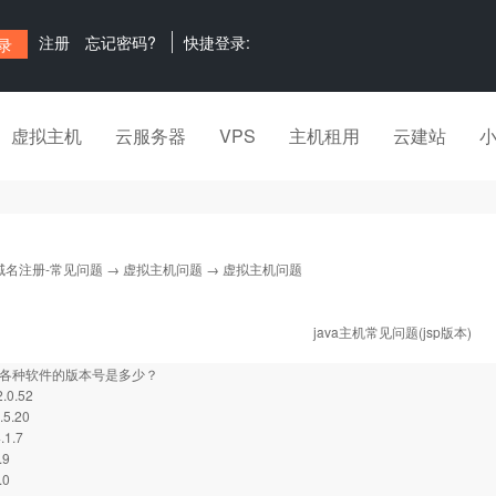
注册
忘记密码?
快捷登录:
虚拟主机
云服务器
VPS
主机租用
云建站
域名注册-常见问题
→
虚拟主机问题
→ 虚拟主机问题
java主机常见问题(jsp版本)
的各种软件的版本号是多少？
2.0.52
.5.20
.1.7
.9
.0