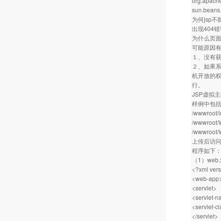
org.apache
sun.beans
为何jsp
出现404
为什么页面出现” 
可能原因
１、没有
２、如果系
机开放的
行。
JSP虚拟主机
样例中包括in
/wwwroot/i
/wwwroot/
/wwwroot/
上传后访
程序如下
（1）web
<?xml vers
<web-app
<servlet>
<servlet-
<servlet-c
</servlet>