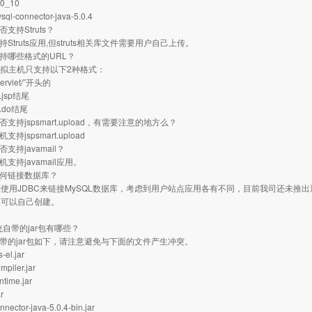
.0_10
ql-connector-java-5.0.4
否支持Struts？
持Struts应用,但struts相关库文件需要用户自己上传。
支持哪些格式的URL？
a虚拟主机只支持以下2种格式：
ervlet/”开头的
jsp结尾
.do结尾
否支持jspsmart.upload，有需要注意的地方么？
支持jspsmart.upload
否支持javamail？
机支持javamail应用。
如何链接数据库？
使用JDBC来链接MySQL数据库，考虑到用户站点应用各有不同，目前我司还未推
您可以自己创建。
系统自带的jar包有哪些？
自带的jar包如下，请注意避免与下面的文件产生冲突。
el.jar
mpiler.jar
ntime.jar
ar
nnector-java-5.0.4-bin.jar