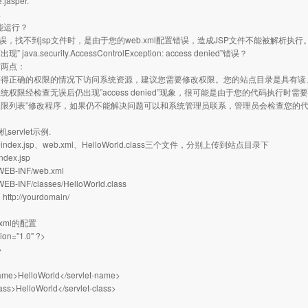
.jasper.
.
不能运行？
错误，找不到jsp文件时，是由于您的web.xml配置错误，造成JSP文件不能被解析执
java.security.AccessControlException: access denied”错误？
有两点：
获得正确的权限的情况下访问系统资源，建议您需要修改权限。您的站点目录是具有读
统权限经检查无误后仍出现”access denied”现象，很可能是由于您的代码执行时
权限列表”修改程序，如果仍不能解决问题可以和系统管理员联系，管理员会检查您的
servlet示例.
dex.jsp、web.xml、HelloWorld.class三个文件，分别上传到站点目录下
ndex.jsp
WEB-INF/web.xml
WEB-INF/classes/HelloWorld.class
问
http://yourdomain/
：
.xml的配置
ion="1.0" ?>
>
name>HelloWorld</servlet-name>
lass>HelloWorld</servlet-class>