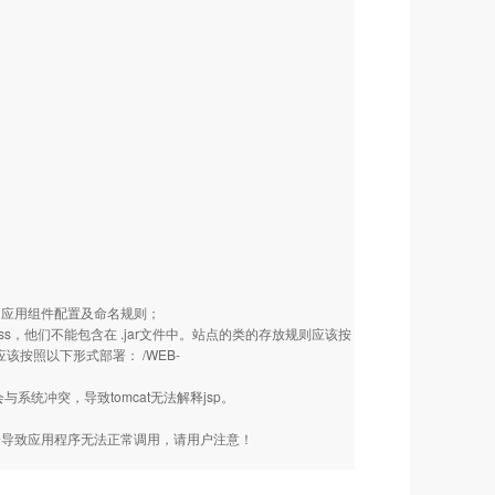
和其他的应用组件配置及命名规则；
rvlet class，他们不能包含在 .jar文件中。站点的类的存放规则应该按
 你应该按照以下形式部署： /WEB-
，会与系统冲突，导致tomcat无法解释jsp。
除，否则会导致应用程序无法正常调用，请用户注意！