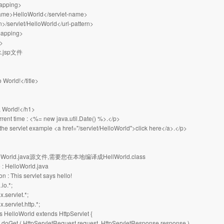
mapping>
name>HelloWorld</servlet-name>
n>/servlet/HelloWorld</url-pattern>
mapping>
>
x.jsp文件
o World!</title>
 World!</h1>
rent time : <%= new java.util.Date() %>.</p>
the servlet example <a href="/servlet/HelloWorld">click here</a>.</p>
oWorld.java源文件,需要您在本地编译成HellWorld.class
e : HelloWorld.java
ion : This servlet says hello!
.io.*;
x.servlet.*;
x.servlet.http.*;
ss HelloWorld extends HttpServlet {
d doGet ( HttpServletRequest request, HttpServletResponse response )