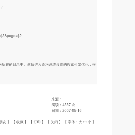
/
%3D$3&page=$2
到论坛所在的目录中。然后进入论坛系统设置的搜索引擎优化，根
来源：
阅读：
4887
次
日期：
2007-05-16
朋友
】 【
收藏
】 【
打印
】 【
关闭
】 【 字体：
大
中
小
】