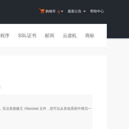
购物车
最新公告
帮助中心
0
小程序
SSL证书
邮局
云虚机
商标
法
，无法直接建立 .htaccess 文件，您可以从其他系统中拷贝一