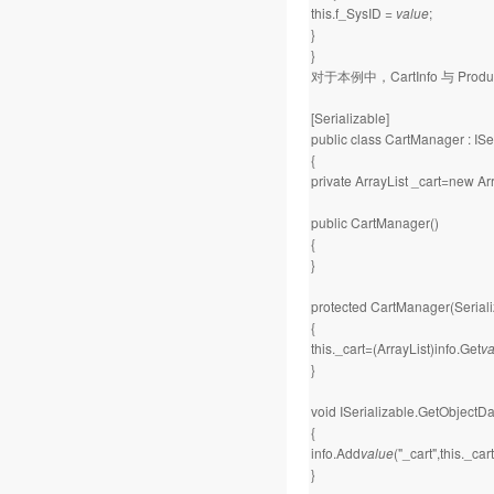
this.f_SysID =
value
;
}
}
对于本例中，CartInfo 与 P
[Serializable]
public class CartManager : ISe
{
private ArrayList _cart=new Arr
public CartManager()
{
}
protected CartManager(Serializ
{
this._cart=(ArrayList)info.Get
va
}
void ISerializable.GetObjectDa
{
info.Add
value
("_cart",this._cart
}