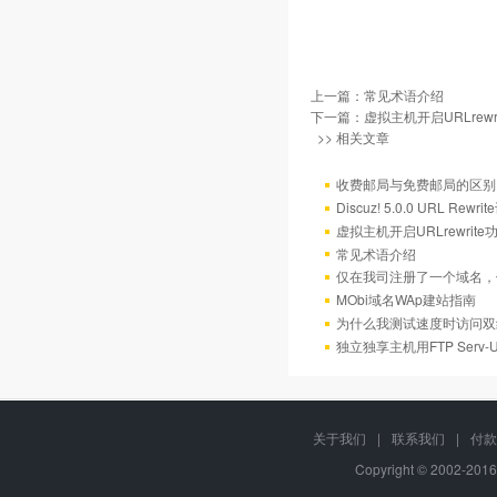
上一篇：
常见术语介绍
下一篇：
虚拟主机开启URLrew
>> 相关文章
收费邮局与免费邮局的区别
Discuz! 5.0.0 URL Rewr
虚拟主机开启URLrewrit
常见术语介绍
仅在我司注册了一个域名，
MObi域名WAp建站指南
为什么我测试速度时访问双
独立独享主机用FTP Serv
关于我们
|
联系我们
|
付款
Copyright © 2002-201