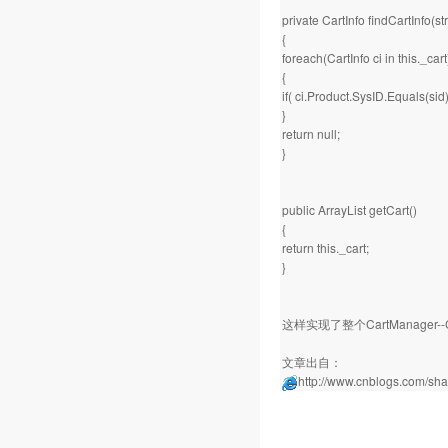
private CartInfo findCartInfo(str
{
foreach(CartInfo ci in this._cart
{
if( ci.Product.SysID.Equals(sid) 
}
return null;
}
public ArrayList getCart()
{
return this._cart;
}
这样实现了整个CartManager--C
文章出自：
http://www.cnblogs.com/sha