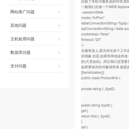
比较了本机与服务器的环境,我知道问
一般我们在做一个WEB Applicat
网站推广问题
<sessionState
mode="InProc"
stateConnectionString="tcpip
其他问题
sqlConnectionString="data so
cookieless="false"
主机租用问题
timeout="20"
/>
在服务器上,因为存在多个工作进程,
数据库问题
的现象.但是,如果简单地这样改一下
的(大意如此)...所以我们还需
支付问题
如果要保存的对象很简单,都是由
[Serializable()]
public class ProductInfo {
private string f_SysID;
public string SysID {
get {
return this.f_SysID;
}
set {