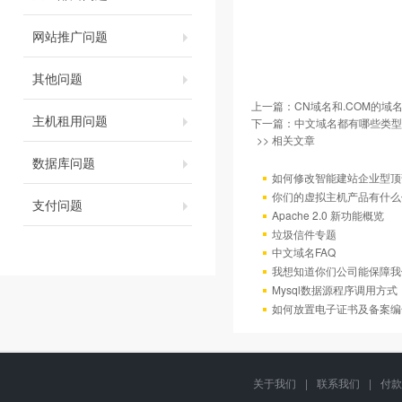
网站推广问题
其他问题
上一篇：
CN域名和.COM的域
主机租用问题
下一篇：
中文域名都有哪些类型
>> 相关文章
数据库问题
如何修改智能建站企业型顶部
你们的虚拟主机产品有什么
支付问题
Apache 2.0 新功能概览
垃圾信件专题
中文域名FAQ
我想知道你们公司能保障我
Mysql数据源程序调用方
如何放置电子证书及备案编
关于我们
|
联系我们
|
付款