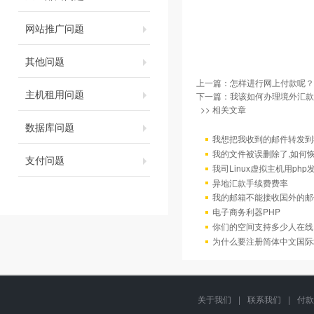
网站推广问题
其他问题
上一篇：
怎样进行网上付款呢？
主机租用问题
下一篇：
我该如何办理境外汇款
>> 相关文章
数据库问题
我想把我收到的邮件转发到我
我的文件被误删除了,如何
支付问题
我司Linux虚拟主机用ph
异地汇款手续费费率
我的邮箱不能接收国外的邮
电子商务利器PHP
你们的空间支持多少人在线
为什么要注册简体中文国际
关于我们
|
联系我们
|
付款