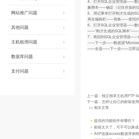
4、打开SQL企业管理器——数据
象脚本——确定（记住存放的
网站推广问题
5、用记事本打开刚才生成的SQL脚
再在编辑栏——替换——查找内容为“
6、打开SQL企业管理器——
其他问题
——“刚才生成的SQL脚本”—
7、再回到SQL企业管理器—
主机租用问题
——下一步——数据源“Micro
——全选——下一步——立即
数据库问题
支付问题
上一篇：
独立独享主机用FTP Se
下一篇：
怎样让自己的邮箱使用
>> 相关文章
提供的功能组件有哪些？
邮箱太大了，可不可以换成
ASP连接access数据库例