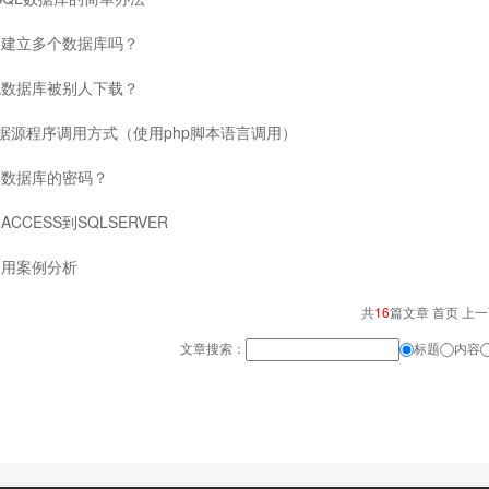
多建立多个数据库吗？
免数据库被别人下载？
l数据源程序调用方式（使用php脚本语言调用）
改数据库的密码？
CCESS到SQLSERVER
使用案例分析
共
16
篇文章 首页 上
文章搜索：
标题
内容