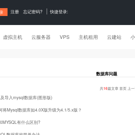
注册
忘记密码?
快捷登录:
虚拟主机
云服务器
VPS
主机租用
云建站
数据库问题
共
16
篇文章 首页 上
及导入mysql数据库(图形版)
何将Mysql数据库如4.0X版升级为4.1/5.x版？
L和MYSQL有什么区别?
SQL数据库的简单办法